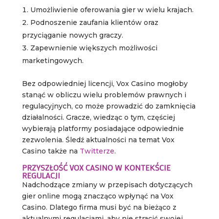
Umożliwienie oferowania gier w wielu krajach.
Podnoszenie zaufania klientów oraz
przyciąganie nowych graczy.
Zapewnienie większych możliwości
marketingowych.
Bez odpowiedniej licencji, Vox Casino mogłoby
stanąć w obliczu wielu problemów prawnych i
regulacyjnych, co może prowadzić do zamknięcia
działalności. Gracze, wiedząc o tym, częściej
wybierają platformy posiadające odpowiednie
zezwolenia. Śledź aktualności na temat Vox
Casino także na
Twitterze
.
PRZYSZŁOŚĆ VOX CASINO W KONTEKŚCIE
REGULACJI
Nadchodzące zmiany w przepisach dotyczących
gier online mogą znacząco wpłynąć na Vox
Casino. Dlatego firma musi być na bieżąco z
aktualnymi regulacjami, aby nie stracić swojej