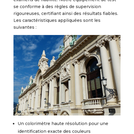
se conforme à des règles de supervision
rigoureuses, certifiant ainsi des résultats fiables.
Les caractéristiques appliquées sont les
suivantes :
Un colorimètre haute résolution pour une
identification exacte des couleurs