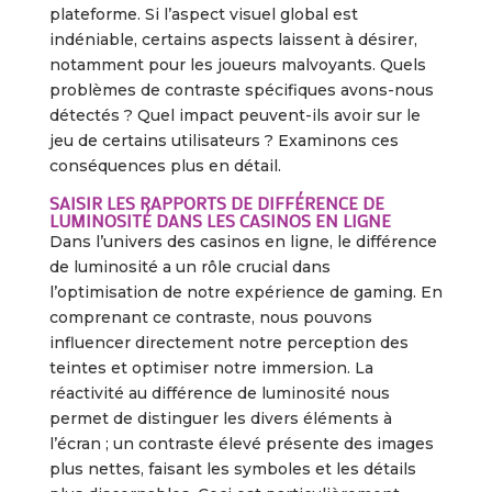
plateforme. Si l’aspect visuel global est
indéniable, certains aspects laissent à désirer,
notamment pour les joueurs malvoyants. Quels
problèmes de contraste spécifiques avons-nous
détectés ? Quel impact peuvent-ils avoir sur le
jeu de certains utilisateurs ? Examinons ces
conséquences plus en détail.
SAISIR LES RAPPORTS DE DIFFÉRENCE DE
LUMINOSITÉ DANS LES CASINOS EN LIGNE
Dans l’univers des casinos en ligne, le différence
de luminosité a un rôle crucial dans
l’optimisation de notre expérience de gaming. En
comprenant ce contraste, nous pouvons
influencer directement notre perception des
teintes et optimiser notre immersion. La
réactivité au différence de luminosité nous
permet de distinguer les divers éléments à
l’écran ; un contraste élevé présente des images
plus nettes, faisant les symboles et les détails