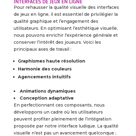
INTERFACES DE JEUX EN LIGNE
Pour rehausser la qualité visuelle des interfaces
de jeux en ligne, il est essentiel de privilégier la
qualité graphique et l’engagement des
utilisateurs. En optimisant l’esthétique visuelle,
nous pouvons enrichir l’expérience générale et
conserver l’intérêt des joueurs. Voici les
principaux axes de travail :
Graphismes haute résolution
Harmonie des couleurs
Agencements intuitifs
Animations dynamiques
Conception adaptative
En perfectionnant ces composants, nous
développons un cadre où les utilisateurs
peuvent profiter pleinement de l’intégration
proposée par notre interface ludique. La qualité
visuelle n’est pas un avancement quelconque ;