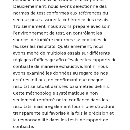
Deuxièmement, nous avons sélectionné des
normes de test conformes aux références du
secteur pour assurer la cohérence des essais.
Troisièmement, nous avons préparé avec soin
l’environnement de test, en contrôlant les
sources de lumière externes susceptibles de
fausser les résultats. Quatrièmement, nous
avons mené de multiples essais sur différents
réglages d’affichage afin d’évaluer les rapports de
contraste de manière exhaustive. Enfin, nous
avons examiné les données au regard de nos
critères initiaux, en confirmant que chaque
résultat se situait dans les paramètres définis.
Cette méthodologie systématique a non
seulement renforcé notre confiance dans les
résultats, mais a également fourni une structure
transparente qui favorise à la fois la précision et
la responsabilité dans les tests de rapport de
contraste.