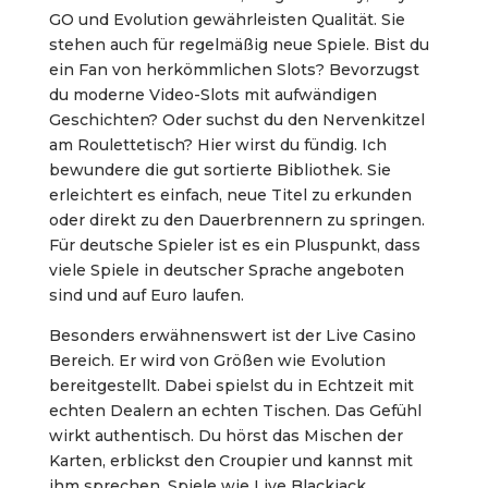
GO und Evolution gewährleisten Qualität. Sie
stehen auch für regelmäßig neue Spiele. Bist du
ein Fan von herkömmlichen Slots? Bevorzugst
du moderne Video-Slots mit aufwändigen
Geschichten? Oder suchst du den Nervenkitzel
am Roulettetisch? Hier wirst du fündig. Ich
bewundere die gut sortierte Bibliothek. Sie
erleichtert es einfach, neue Titel zu erkunden
oder direkt zu den Dauerbrennern zu springen.
Für deutsche Spieler ist es ein Pluspunkt, dass
viele Spiele in deutscher Sprache angeboten
sind und auf Euro laufen.
Besonders erwähnenswert ist der Live Casino
Bereich. Er wird von Größen wie Evolution
bereitgestellt. Dabei spielst du in Echtzeit mit
echten Dealern an echten Tischen. Das Gefühl
wirkt authentisch. Du hörst das Mischen der
Karten, erblickst den Croupier und kannst mit
ihm sprechen. Spiele wie Live Blackjack,