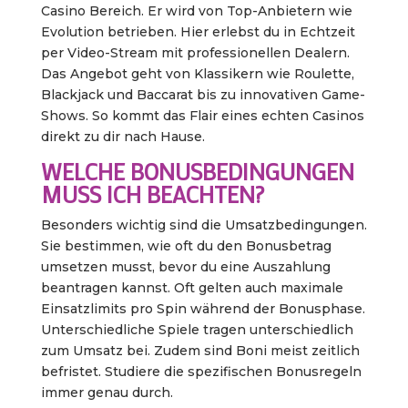
Casino Bereich. Er wird von Top-Anbietern wie
Evolution betrieben. Hier erlebst du in Echtzeit
per Video-Stream mit professionellen Dealern.
Das Angebot geht von Klassikern wie Roulette,
Blackjack und Baccarat bis zu innovativen Game-
Shows. So kommt das Flair eines echten Casinos
direkt zu dir nach Hause.
WELCHE BONUSBEDINGUNGEN
MUSS ICH BEACHTEN?
Besonders wichtig sind die Umsatzbedingungen.
Sie bestimmen, wie oft du den Bonusbetrag
umsetzen musst, bevor du eine Auszahlung
beantragen kannst. Oft gelten auch maximale
Einsatzlimits pro Spin während der Bonusphase.
Unterschiedliche Spiele tragen unterschiedlich
zum Umsatz bei. Zudem sind Boni meist zeitlich
befristet. Studiere die spezifischen Bonusregeln
immer genau durch.