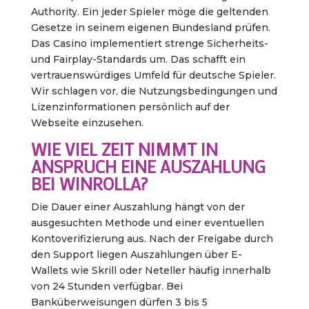
Authority. Ein jeder Spieler möge die geltenden
Gesetze in seinem eigenen Bundesland prüfen.
Das Casino implementiert strenge Sicherheits-
und Fairplay-Standards um. Das schafft ein
vertrauenswürdiges Umfeld für deutsche Spieler.
Wir schlagen vor, die Nutzungsbedingungen und
Lizenzinformationen persönlich auf der
Webseite einzusehen.
WIE VIEL ZEIT NIMMT IN
ANSPRUCH EINE AUSZAHLUNG
BEI WINROLLA?
Die Dauer einer Auszahlung hängt von der
ausgesuchten Methode und einer eventuellen
Kontoverifizierung aus. Nach der Freigabe durch
den Support liegen Auszahlungen über E-
Wallets wie Skrill oder Neteller häufig innerhalb
von 24 Stunden verfügbar. Bei
Banküberweisungen dürfen 3 bis 5