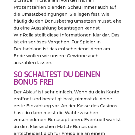
dich aber nicht allein von den hohen
Prozentzahlen blenden. Schau immer auch auf
die Umsatzbedingungen. Sie legen fest, wie
häufig du den Bonusbetrag umsetzen musst, ehe
du eine Auszahlung beantragen kannst.
WinRolla stellt diese Informationen klar dar. Das
ist ein seriöses Vorgehen. Für Spieler in
Deutschland ist das entscheidend, denn am
Ende wollen wir unsere Gewinne auch
auszahlen lassen.
SO SCHALTEST DU DEINEN
BONUS FREI
Der Ablauf ist sehr einfach. Wenn du dein Konto
eröffnet und bestätigt hast, nimmst du deine
erste Einzahlung vor. An der Kasse des Casinos
hast du dann meist die Wahl zwischen
verschiedenen Bonusoptionen. Eventuell wählst
du den klassischen Match-Bonus oder
entscheidest dich für Freispiele an einem