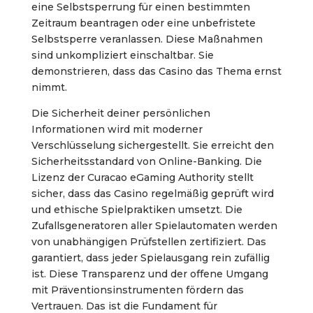
eine Selbstsperrung für einen bestimmten
Zeitraum beantragen oder eine unbefristete
Selbstsperre veranlassen. Diese Maßnahmen
sind unkompliziert einschaltbar. Sie
demonstrieren, dass das Casino das Thema ernst
nimmt.
Die Sicherheit deiner persönlichen
Informationen wird mit moderner
Verschlüsselung sichergestellt. Sie erreicht den
Sicherheitsstandard von Online-Banking. Die
Lizenz der Curacao eGaming Authority stellt
sicher, dass das Casino regelmäßig geprüft wird
und ethische Spielpraktiken umsetzt. Die
Zufallsgeneratoren aller Spielautomaten werden
von unabhängigen Prüfstellen zertifiziert. Das
garantiert, dass jeder Spielausgang rein zufällig
ist. Diese Transparenz und der offene Umgang
mit Präventionsinstrumenten fördern das
Vertrauen. Das ist die Fundament für