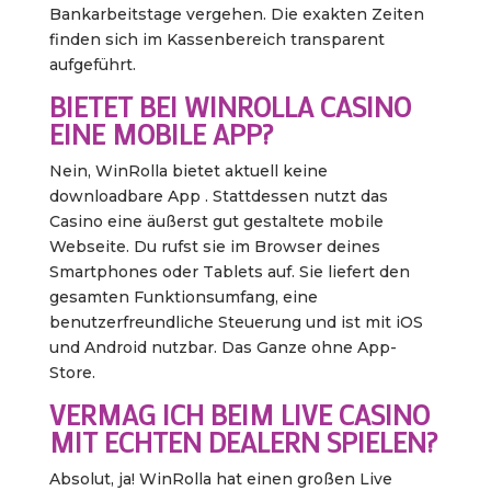
Bankarbeitstage vergehen. Die exakten Zeiten
finden sich im Kassenbereich transparent
aufgeführt.
BIETET BEI WINROLLA CASINO
EINE MOBILE APP?
Nein, WinRolla bietet aktuell keine
downloadbare App . Stattdessen nutzt das
Casino eine äußerst gut gestaltete mobile
Webseite. Du rufst sie im Browser deines
Smartphones oder Tablets auf. Sie liefert den
gesamten Funktionsumfang, eine
benutzerfreundliche Steuerung und ist mit iOS
und Android nutzbar. Das Ganze ohne App-
Store.
VERMAG ICH BEIM LIVE CASINO
MIT ECHTEN DEALERN SPIELEN?
Absolut, ja! WinRolla hat einen großen Live