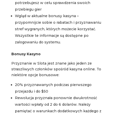
potrzebujesz w celu sprawdzenia swoich
przebiegu gier
Wgląd w aktualne bonusy kasyna –
przypomnijcie sobie o rabatach i przyznawaniu
stref wygranych, których możecie korzystać.
Wszystkie te informacje są dostępne po
zalogowaniu do systemu.
Bonusy Kasyno
Przyznanie w Slota jest znane jako jeden ze
straszliwych członków spośród kasyna online. To
niektóre opcje bonusowe:
20% przyznawanych podczas pierwszego
przejazdu i do $50
Rewolucja przyznała ponownie dwukrotność
wartości wpłaty od 2 do 6 dolarów. Należy
pamiętać o warunkach dodatkowych każdego z