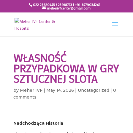
022 25620445 / 25918723 | +91-8779034242
meherivfcenter@gmail.com
WŁASNOŚĆ
PRZYPADKOWA W GRY
SZTUCZNEJ SLOTA
by
Meher IVF
|
May 14, 2026
|
Uncategorized
|
0
comments
Nadchodząca Historia