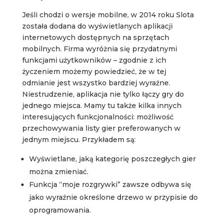
Jeśli chodzi o wersje mobilne, w 2014 roku Slota
została dodana do wyświetlanych aplikacji
internetowych dostępnych na sprzętach
mobilnych. Firma wyróżnia się przydatnymi
funkcjami użytkowników – zgodnie z ich
życzeniem możemy powiedzieć, że w tej
odmianie jest wszystko bardziej wyraźne.
Niestrudzenie, aplikacja nie tylko łączy gry do
jednego miejsca. Mamy tu także kilka innych
interesujących funkcjonalności: możliwość
przechowywania listy gier preferowanych w
jednym miejscu. Przykładem są:
Wyświetlane, jaką kategorię poszczegłych gier
można zmieniać.
Funkcja “moje rozgrywki” zawsze odbywa się
jako wyraźnie określone drzewo w przypisie do
oprogramowania.