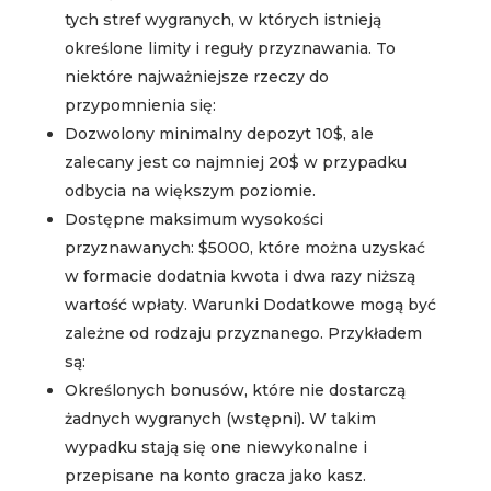
tych stref wygranych, w których istnieją
określone limity i reguły przyznawania. To
niektóre najważniejsze rzeczy do
przypomnienia się:
Dozwolony minimalny depozyt 10$, ale
zalecany jest co najmniej 20$ w przypadku
odbycia na większym poziomie.
Dostępne maksimum wysokości
przyznawanych: $5000, które można uzyskać
w formacie dodatnia kwota i dwa razy niższą
wartość wpłaty. Warunki Dodatkowe mogą być
zależne od rodzaju przyznanego. Przykładem
są:
Określonych bonusów, które nie dostarczą
żadnych wygranych (wstępni). W takim
wypadku stają się one niewykonalne i
przepisane na konto gracza jako kasz.