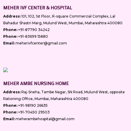
MEHER IVF CENTER & HOSPITAL
Address:
101, 102, 1st Floor, R-square Commercial Complex, Lal
Bahadur Shastri Marg, Mulund West, Mumbai, Maharashtra 400080
Phone:
+91-87790 34242
Phone:
+91-83699 15880
Email:
meherivfcenter@gmail.com
MEHER AMBE NURSING HOME
Address:
Raj-Sneha, Tambe Nagar, SN Road, Mulund West, opposite
Rationing Office, Mumbai, Maharashtra 400080
Phone:
+91-98190 26635
Phone:
+91-70450 29503
Email:
meherambehospital@gmail.com