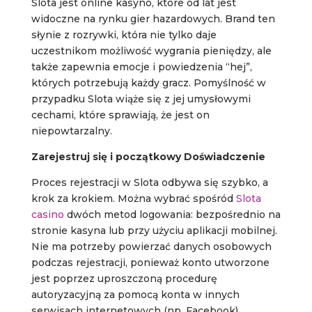
Slota jest online kasyno, które od lat jest
widoczne na rynku gier hazardowych. Brand ten
słynie z rozrywki, która nie tylko daje
uczestnikom możliwość wygrania pieniędzy, ale
także zapewnia emocje i powiedzenia “hej”,
których potrzebują każdy gracz. Pomyślność w
przypadku Slota wiąże się z jej umysłowymi
cechami, które sprawiają, że jest on
niepowtarzalny.
Zarejestruj się i początkowy Doświadczenie
Proces rejestracji w Slota odbywa się szybko, a
krok za krokiem. Można wybrać spośród
Slota
casino
dwóch metod logowania: bezpośrednio na
stronie kasyna lub przy użyciu aplikacji mobilnej.
Nie ma potrzeby powierzać danych osobowych
podczas rejestracji, ponieważ konto utworzone
jest poprzez uproszczoną procedurę
autoryzacyjną za pomocą konta w innych
serwisach internetowych (np. Facebook).