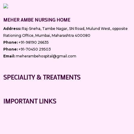
MEHER AMBE NURSING HOME
Address:
Raj-Sneha, Tambe Nagar, SN Road, Mulund West, opposite
Rationing Office, Mumbai, Maharashtra 400080
Phone:
+91-98190 26635
Phone:
+91-70450 29503
Email:
meherambehospital@gmail.com
SPECIALITY & TREATMENTS
IMPORTANT LINKS