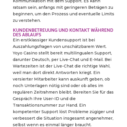
Kommunikation mit dem Support. Es kann
ratsam sein, anfangs mit geringeren Beträgen zu
beginnen, um den Prozess und eventuelle Limits
zu verstehen.
KUNDENBETREUUNG UND KONTAKT WÄHREND
DES ABLAUFS
Ein erstklassiger Kundensupport ist bei
Auszahlungsfragen von unschätzbarem Wert.
Yoyo Casino stellt bereit multilingualen Support,
darunter Deutsch, per Live-Chat und E-Mail. Bei
Wartezeiten ist der Live-Chat die richtige Wahl,
weil man dort direkt Antworten kriegt. Ein
versierter Mitarbeiter kann auskunft geben, ob
noch Unterlagen nötig sind oder ob alles im
regulären Zeitrahmen bleibt. Bereiten Sie für das
Gespräch Ihre User-ID und die
Transaktionsnummer zur Hand. Ein
kompetenter Support löst Probleme zügiger und
verbessert die Situation insgesamt angenehmer,
selbst wenn es einmal länger braucht.