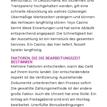
wertschätzt. In Deutschland, wo Sicherheit und
Transparenz hochgehalten werden, gilt eine
schnelle Abwicklung als wahres Gütesiegel.
Übermäßige Wartezeiten verärgern und können
das Vertrauen langfristig stören. Yoyo Casino
kennt diese Erwartungen und hat seine Abläufe
entsprechend angepasst. Die Schnelligkeit bei
der Auszahlung ist ein Kernstück des gesamten
Services. Ein Casino, das hier liefert, fesselt
Spieler langfristig.
FAKTOREN, DIE DIE BEARBEITUNGSZEIT
BESTIMMEN
Mehrere Faktoren entscheiden, wann das Geld
auf Ihrem Konto landet. Der entscheidendste
Aspekt ist die Verifizierung. Ausstehende
Dokumente unterbrechen den Prozess sofort.
Die gewählte Zahlungsmethode ist der andere
große Faktor. Auch die Uhrzeit hat eine Rolle: Ein
Antrag am Freitagabend wird erst am Montag
bearbeitet. Unerfüllte Bonusbedingungen